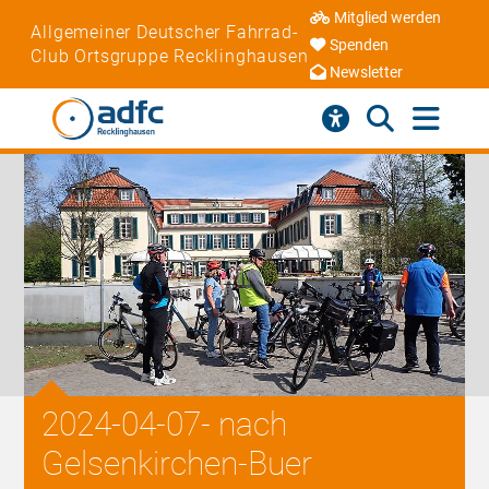
Mitglied werden
Allgemeiner Deutscher Fahrrad-
Spenden
Club Ortsgruppe Recklinghausen
Newsletter
2024-04-07- nach
Gelsenkirchen-Buer